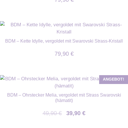
BDM – Kette Idylle, vergoldet mit Swarovski Strass-Kristall
79,90
€
ANGEBOT!
BDM – Ohrstecker Melia, vergoldet mit Strass Swarovski
(hämatit)
Ursprünglicher
Aktueller
49,90
€
39,90
€
Preis
Preis