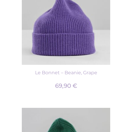
Le Bonnet – Beanie, Grape
69,90
€