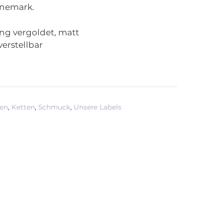
nemark.
ng vergoldet, matt
verstellbar
een
,
Ketten
,
Schmuck
,
Unsere Labels