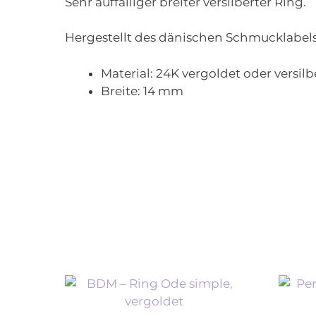
Sehr auffälliger breiter versilberter Ring.
Hergestellt des dänischen Schmucklabel
Material:
24K vergoldet oder versilb
Breite:
14 mm