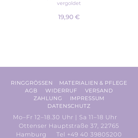
vergoldet
19,90
€
RINGGRÖSSEN
MATERIALIEN & PFLEGE
AGB
WIDERRUF
VERSAND
ZAHLUNG
IMPRESSUM
DATENSCHUTZ
Mo–Fr 12–18.30 Uhr | Sa 11–18 Uhr
Ottenser Hauptstraße 37, 22765
Hamburg
Tel +49 40 39805200