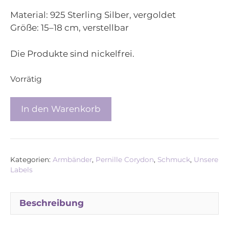
Material: 925 Sterling Silber, vergoldet
Größe: 15–18 cm, verstellbar
Die Produkte sind nickelfrei.
Vorrätig
Pernille
In den Warenkorb
Corydon
–
Armband
Waterdrop,
Kategorien:
Armbänder
,
Pernille Corydon
,
Schmuck
,
Unsere
vergoldet
Labels
Menge
Beschreibung