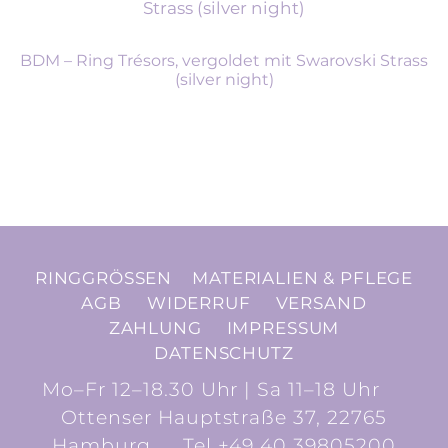
BDM – Ring Trésors, vergoldet mit Swarovski Strass
(silver night)
RINGGRÖSSEN
MATERIALIEN & PFLEGE
AGB
WIDERRUF
VERSAND
ZAHLUNG
IMPRESSUM
DATENSCHUTZ
Mo–Fr 12–18.30 Uhr | Sa 11–18 Uhr
Ottenser Hauptstraße 37, 22765
Hamburg
Tel +49 40 39805200