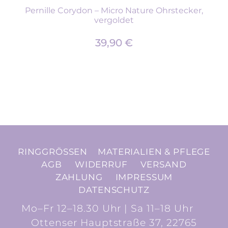
Pernille Corydon – Micro Nature Ohrstecker,
vergoldet
39,90
€
RINGGRÖSSEN
MATERIALIEN & PFLEGE
AGB
WIDERRUF
VERSAND
ZAHLUNG
IMPRESSUM
DATENSCHUTZ
Mo–Fr 12–18.30 Uhr | Sa 11–18 Uhr
Ottenser Hauptstraße 37, 22765