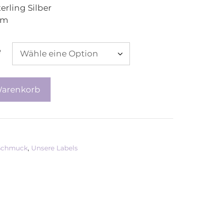
erling Silber
mm
e
Warenkorb
Schmuck
,
Unsere Labels