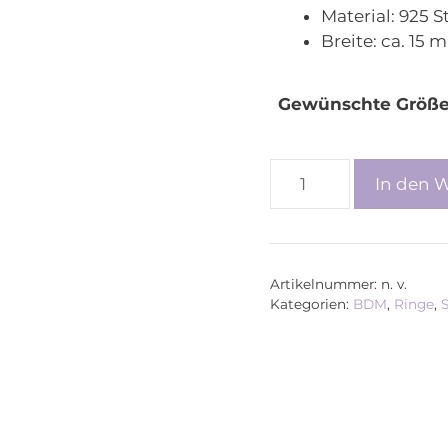
Material:
925 St
Breite:
ca. 15 
Gewünschte Größ
BDM
In den 
–
Ring
Grand
Orient,
Artikelnummer:
n. v.
silber
Kategorien:
BDM
,
Ringe
,
Menge