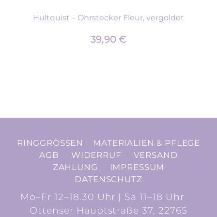
Hultquist – Ohrstecker Fleur, vergoldet
39,90
€
RINGGRÖSSEN
MATERIALIEN & PFLEGE
AGB
WIDERRUF
VERSAND
ZAHLUNG
IMPRESSUM
DATENSCHUTZ
Mo–Fr 12–18.30 Uhr | Sa 11–18 Uhr
Ottenser Hauptstraße 37, 22765